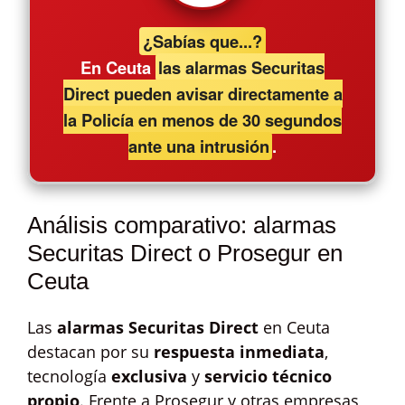
¿Sabías que...?
En Ceuta
las alarmas Securitas
Direct pueden avisar directamente a
la Policía en menos de 30 segundos
ante una intrusión
.
Análisis comparativo: alarmas
Securitas Direct o Prosegur en
Ceuta
Las
alarmas Securitas Direct
en Ceuta
destacan por su
respuesta inmediata
,
tecnología
exclusiva
y
servicio técnico
propio
. Frente a Prosegur y otras empresas,