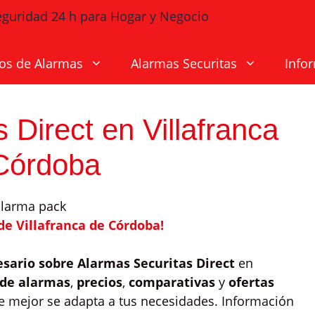
os de Alarmas
Alarmas Securitas
Info
 Direct en Villafranca
Córdoba
de Villafranca de Córdoba!
esario sobre Alarmas Securitas Direct
en
 de alarmas
,
precios
,
comparativas
y
ofertas
e mejor se adapta a tus necesidades. Información