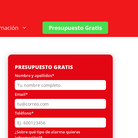
rmación
Presupuesto Gratis
PRESUPUESTO GRATIS
Nombre y apellidos*
Email*
Teléfono*
¿Sobre qué tipo de alarma quieres
información?*