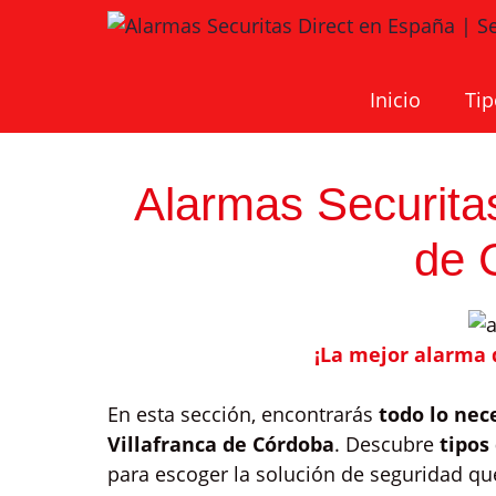
Saltar
al
contenido
Inicio
Tip
Alarmas Securitas
de 
¡La mejor alarma 
En esta sección, encontrarás
todo lo nec
Villafranca de Córdoba
. Descubre
tipos
para escoger la solución de seguridad qu