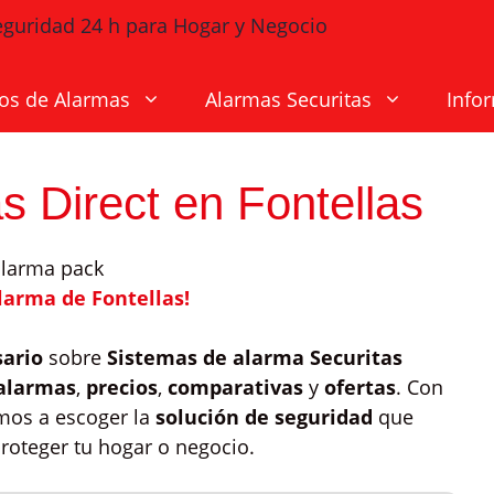
os de Alarmas
Alarmas Securitas
Info
s Direct en Fontellas
larma de Fontellas!
sario
sobre
Sistemas de alarma Securitas
 alarmas
,
precios
,
comparativas
y
ofertas
. Con
amos a escoger la
solución de seguridad
que
roteger tu hogar o negocio.