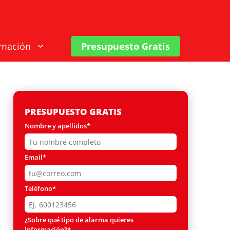
rmación
Presupuesto Gratis
PRESUPUESTO GRATIS
Nombre y apellidos*
Email*
Teléfono*
¿Sobre qué tipo de alarma quieres
información?*