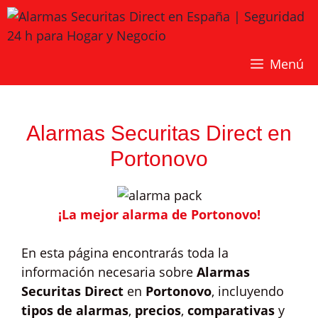
Saltar
al
contenido
Menú
Alarmas Securitas Direct en
Portonovo
¡La mejor alarma de Portonovo!
En esta página encontrarás toda la
información necesaria sobre
Alarmas
Securitas Direct
en
Portonovo
, incluyendo
tipos de alarmas
,
precios
,
comparativas
y