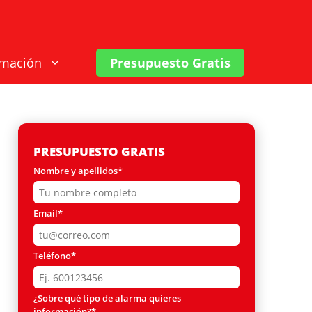
rmación
Presupuesto Gratis
PRESUPUESTO GRATIS
Nombre y apellidos*
Email*
Teléfono*
¿Sobre qué tipo de alarma quieres
información?*