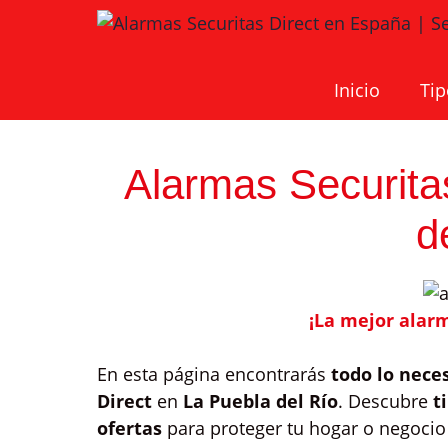
Saltar
al
contenido
Inicio
Tip
Alarmas Securita
d
¡La mejor alarm
En esta página encontrarás
todo lo nece
Direct
en
La Puebla del Río
. Descubre
t
ofertas
para proteger tu hogar o negocio