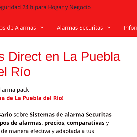
os de Alarmas
Alarmas Securitas
Info
s Direct en La Puebla
el Río
a de La Puebla del Río!
sario
sobre
Sistemas de alarma Securitas
ipos de alarmas
,
precios
,
comparativas
y
 de manera efectiva y adaptada a tus