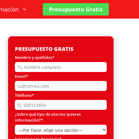
rmación
Presupuesto Gratis
PRESUPUESTO GRATIS
Nombre y apellidos*
Email*
Teléfono*
¿Sobre qué tipo de alarma quieres
información?*