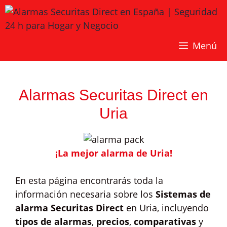
Saltar
al
contenido
Menú
Alarmas Securitas Direct en
Uria
¡La mejor alarma de Uria!
En esta página encontrarás toda la
información necesaria sobre los
Sistemas de
alarma Securitas Direct
en Uria, incluyendo
tipos de alarmas
,
precios
,
comparativas
y