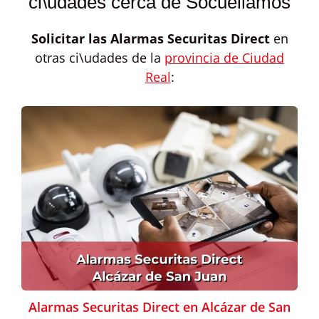
ci\udades cerca de Socuéllamos
Solicitar las
Alarmas Securitas Direct
en
otras ci\udades de la
provincia de Ciudad
Real
:
Alarmas Securitas Direct en Alcázar de San