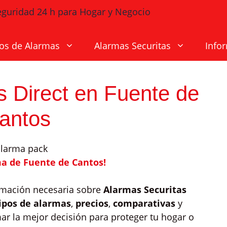
os de Alarmas
Alarmas Securitas
Info
s Direct en Fuente de
antos
ma de Fuente de Cantos!
ormación necesaria sobre
Alarmas Securitas
ipos de alarmas
,
precios
,
comparativas
y
r la mejor decisión para proteger tu hogar o