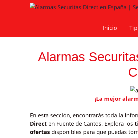
Saltar
al
contenido
Inicio
Tip
Alarmas Securita
C
¡La mejor alar
En esta sección, encontrarás toda la inf
Direct
en Fuente de Cantos. Explora los
t
ofertas
disponibles para que puedas toma