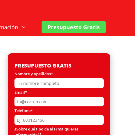
rmación
Presupuesto Gratis
PRESUPUESTO GRATIS
Nombre y apellidos*
Email*
Teléfono*
¿Sobre qué tipo de alarma quieres
información?*