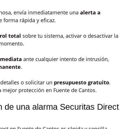
chosa, envía inmediatamente una
alerta a
e forma rápida y eficaz.
rol total
sobre tu sistema, activar o desactivar la
r momento.
nmediata
ante cualquier intento de intrusión,
manente
.
etalles o solicitar un
presupuesto gratuito
.
la mejor protección en Fuente de Cantos.
n de una alarma Securitas Direct
ect en Fuente de Cantos es rápida y sencilla,