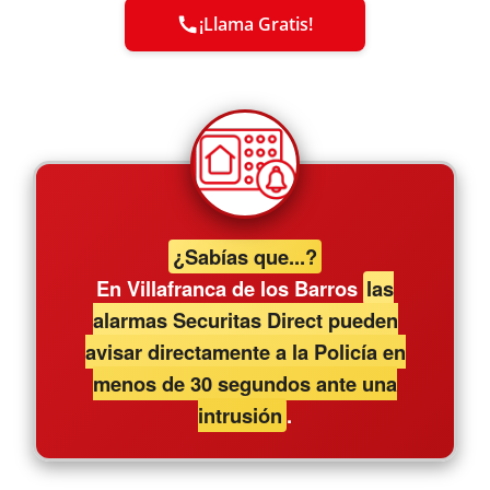
¡Llama Gratis!
¿Sabías que...?
En Villafranca de los Barros
las
alarmas Securitas Direct pueden
avisar directamente a la Policía en
menos de 30 segundos ante una
intrusión
.