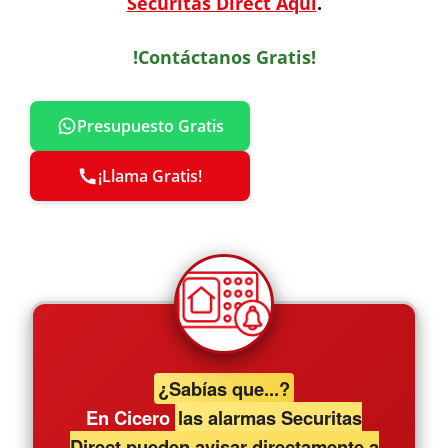
Securitas Direct Aquí
.
!Contáctanos Gratis!
Presupuesto Gratis
¡Llama Gratis!
¿Sabías que...?
En Cicero
las alarmas Securitas
Direct pueden avisar directamente a