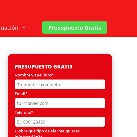
rmación
Presupuesto Gratis
PRESUPUESTO GRATIS
Nombre y apellidos*
Email*
Teléfono*
¿Sobre qué tipo de alarma quieres
información?*