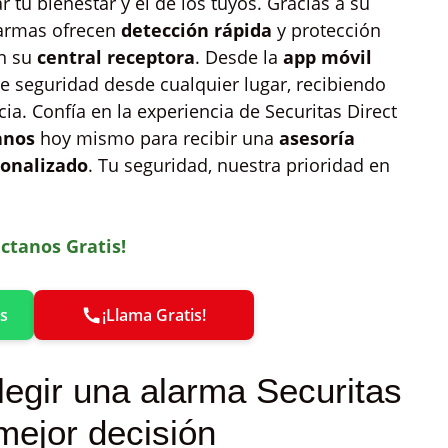
 tu bienestar y el de los tuyos. Gracias a su
larmas ofrecen
detección rápida
y protección
n su
central receptora
. Desde la
app móvil
de seguridad desde cualquier lugar, recibiendo
ia. Confía en la experiencia de Securitas Direct
anos
hoy mismo para recibir una
asesoría
onalizado
. Tu seguridad, nuestra prioridad en
ctanos Gratis!
s
¡Llama Gratis!
legir una alarma Securitas
mejor decisión