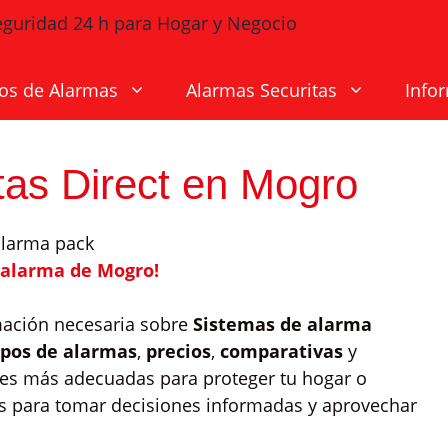
os de Alarmas
Alarmas Securitas
Info
tas Direct en Mogro
 alarma de Mogro!
mación necesaria sobre
Sistemas de alarma
ipos de alarmas
,
precios
,
comparativas
y
nes más adecuadas para proteger tu hogar o
dos para tomar decisiones informadas y aprovechar