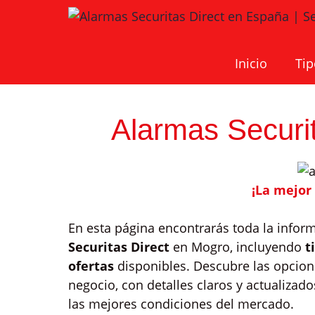
Saltar
al
contenido
Inicio
Tip
Alarmas Securi
¡La mejor
En esta página encontrarás toda la infor
Securitas Direct
en Mogro, incluyendo
t
ofertas
disponibles. Descubre las opcio
negocio, con detalles claros y actualiza
las mejores condiciones del mercado.