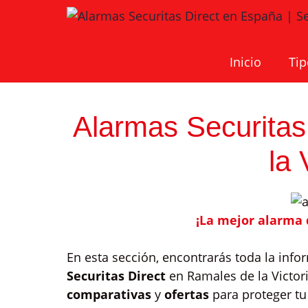
Saltar
al
contenido
Inicio
Tip
Alarmas Securitas
la 
¡La mejor alarma 
En esta sección, encontrarás toda la inf
Securitas Direct
en Ramales de la Victor
comparativas
y
ofertas
para proteger tu