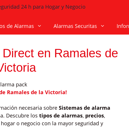
os de Alarmas
Alarmas Securitas
Info
 Direct en Ramales de
Victoria
de Ramales de la Victoria!
ormación necesaria sobre
Sistemas de alarma
ia. Descubre los
tipos de alarmas
,
precios
,
 hogar o negocio con la mayor seguridad y