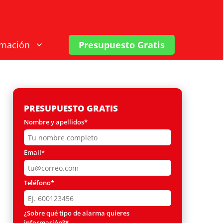
rmación
Presupuesto Gratis
PRESUPUESTO GRATIS
Nombre y apellidos*
Email*
Teléfono*
¿Sobre qué tipo de alarma quieres
información?*