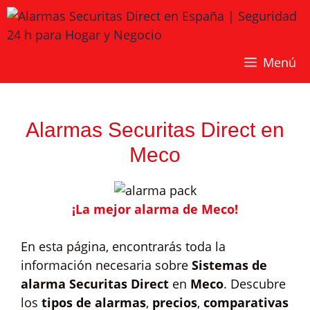
Saltar
al
contenido
Menú
Alarmas Securitas Direct en
Meco
¡La mejor alarma de Meco!
En esta página, encontrarás toda la
información necesaria sobre
Sistemas de
alarma Securitas Direct
en
Meco
. Descubre
los
tipos de alarmas
,
precios
,
comparativas