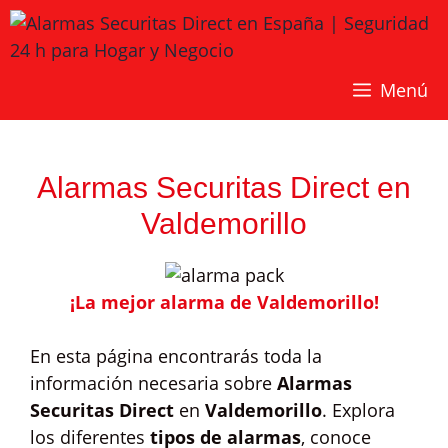
Saltar
al
contenido
Menú
Alarmas Securitas Direct en
Valdemorillo
¡La mejor alarma de Valdemorillo!
En esta página encontrarás toda la
información necesaria sobre
Alarmas
Securitas Direct
en
Valdemorillo
. Explora
los diferentes
tipos de alarmas
, conoce