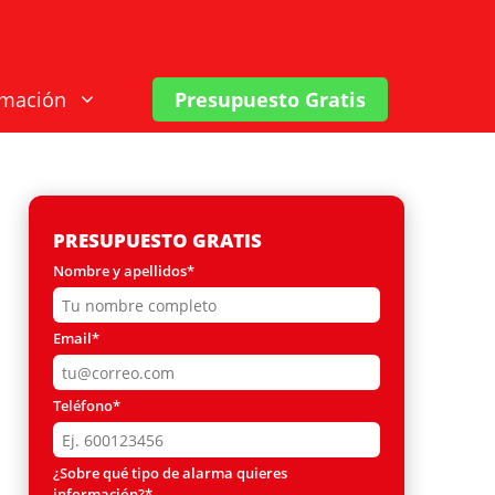
rmación
Presupuesto Gratis
PRESUPUESTO GRATIS
Nombre y apellidos*
Email*
Teléfono*
¿Sobre qué tipo de alarma quieres
información?*