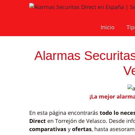
Saltar
al
contenido
Inicio
Tip
Alarmas Securitas
V
¡La mejor alarma
En esta página encontrarás
todo lo nece
Direct
en Torrejón de Velasco. Desde in
comparativas
y
ofertas
, hasta asesoram