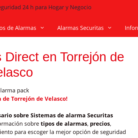
os de Alarmas
Alarmas Securitas
Info
 Direct en Torrejón de
elasco
 de Torrejón de Velasco!
sario sobre Sistemas de alarma Securitas
formación sobre
tipos de alarmas
,
precios
,
iento para escoger la mejor opción de seguridad