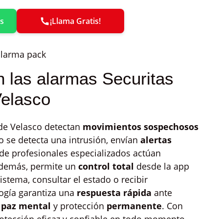
s
¡Llama Gratis!
 las alarmas Securitas
Velasco
 de Velasco detectan
movimientos sospechosos
 se detecta una intrusión, envían
alertas
de profesionales especializados actúan
 Además, permite un
control total
desde la app
sistema, consultar el estado o recibir
logía garantiza una
respuesta rápida
ante
o
paz mental
y protección
permanente
. Con