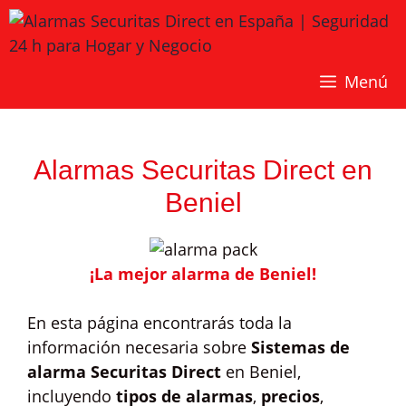
Saltar
al
contenido
Menú
Alarmas Securitas Direct en
Beniel
¡La mejor alarma de Beniel!
En esta página encontrarás toda la
información necesaria sobre
Sistemas de
alarma Securitas Direct
en Beniel,
incluyendo
tipos de alarmas
,
precios
,