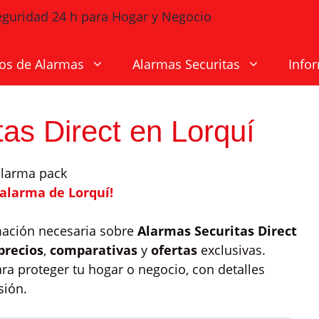
os de Alarmas
Alarmas Securitas
Info
as Direct en Lorquí
 alarma de Lorquí!
mación necesaria sobre
Alarmas Securitas Direct
precios
,
comparativas
y
ofertas
exclusivas.
a proteger tu hogar o negocio, con detalles
sión.