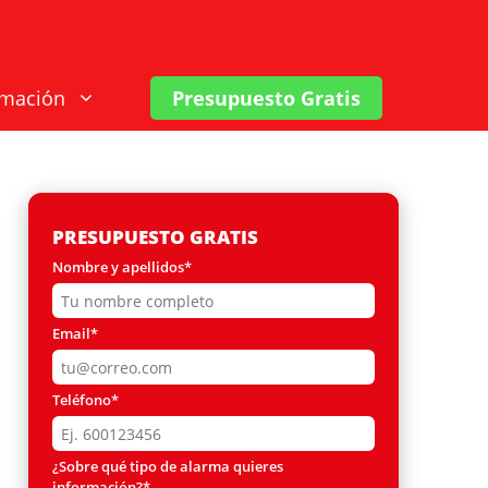
rmación
Presupuesto Gratis
PRESUPUESTO GRATIS
Nombre y apellidos*
Email*
Teléfono*
¿Sobre qué tipo de alarma quieres
información?*