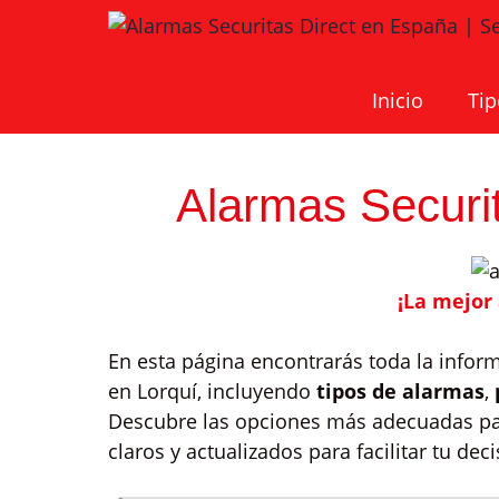
Saltar
al
contenido
Inicio
Tip
Alarmas Securit
¡La mejor
En esta página encontrarás toda la infor
en Lorquí, incluyendo
tipos de alarmas
,
Descubre las opciones más adecuadas par
claros y actualizados para facilitar tu deci