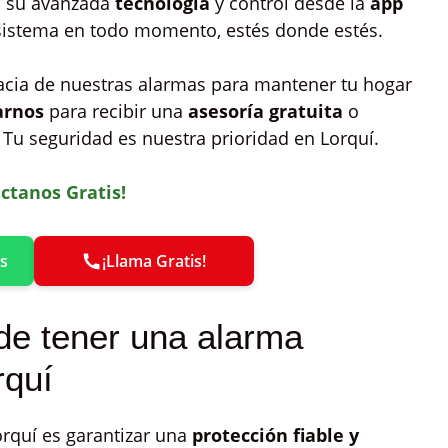
 a su avanzada
tecnología
y control desde la
app
 sistema en todo momento, estés donde estés.
icacia de nuestras alarmas para mantener tu hogar
arnos
para recibir una
asesoría gratuita
o
. Tu seguridad es nuestra prioridad en Lorquí.
ctanos Gratis!
s
¡Llama Gratis!
de tener una alarma
rquí
rquí es garantizar una
protección fiable y