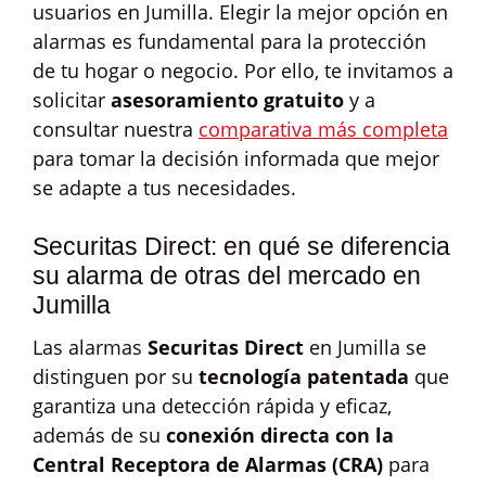
usuarios en Jumilla. Elegir la mejor opción en
alarmas es fundamental para la protección
de tu hogar o negocio. Por ello, te invitamos a
solicitar
asesoramiento gratuito
y a
consultar nuestra
comparativa más completa
para tomar la decisión informada que mejor
se adapte a tus necesidades.
Securitas Direct: en qué se diferencia
su alarma de otras del mercado en
Jumilla
Las alarmas
Securitas Direct
en Jumilla se
distinguen por su
tecnología patentada
que
garantiza una detección rápida y eficaz,
además de su
conexión directa con la
Central Receptora de Alarmas (CRA)
para