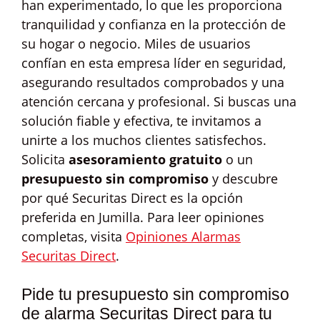
han experimentado, lo que les proporciona
tranquilidad y confianza en la protección de
su hogar o negocio. Miles de usuarios
confían en esta empresa líder en seguridad,
asegurando resultados comprobados y una
atención cercana y profesional. Si buscas una
solución fiable y efectiva, te invitamos a
unirte a los muchos clientes satisfechos.
Solicita
asesoramiento gratuito
o un
presupuesto sin compromiso
y descubre
por qué Securitas Direct es la opción
preferida en Jumilla. Para leer opiniones
completas, visita
Opiniones Alarmas
Securitas Direct
.
Pide tu presupuesto sin compromiso
de alarma Securitas Direct para tu