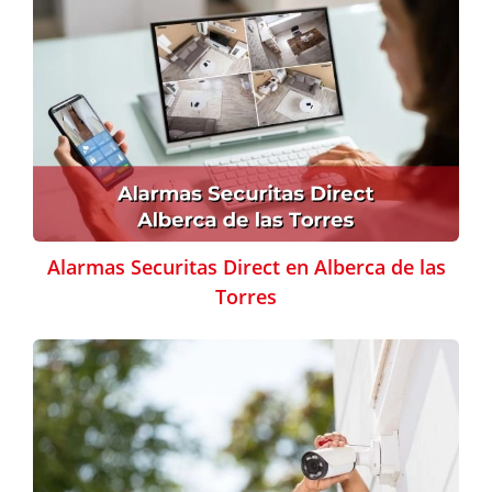
Alarmas Securitas Direct en Alberca de las
Torres