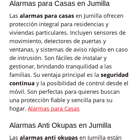
Alarmas para Casas en Jumilla
Las
alarmas para casas
en Jumilla ofrecen
protección integral para residencias y
viviendas particulares. Incluyen sensores de
movimiento, detectores de puertas y
ventanas, y sistemas de aviso rápido en caso
de intrusión. Son fáciles de instalar y
gestionar, brindando tranquilidad a las
familias. Su ventaja principal es la
seguridad
continua
y la posibilidad de control desde el
móvil. Son perfectas para quienes buscan
una protección fiable y sencilla para su
hogar.
Alarmas para Casas
Alarmas Anti Okupas en Jumilla
Las
alarmas anti okupas
en Jumilla están