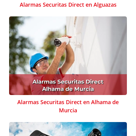
Alarmas Securitas Direct en Alguazas
Alarmas Securitas Direct en Alhama de
Murcia