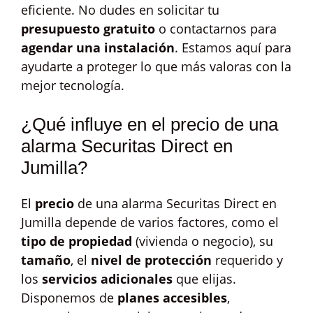
eficiente. No dudes en solicitar tu
presupuesto gratuito
o contactarnos para
agendar una instalación
. Estamos aquí para
ayudarte a proteger lo que más valoras con la
mejor tecnología.
¿Qué influye en el precio de una
alarma Securitas Direct en
Jumilla?
El
precio
de una alarma Securitas Direct en
Jumilla depende de varios factores, como el
tipo de propiedad
(vivienda o negocio), su
tamaño
, el
nivel de protección
requerido y
los
servicios adicionales
que elijas.
Disponemos de
planes accesibles
,