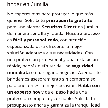
hogar en Jumilla
No esperes más para proteger lo que más
quieres. Solicita tu
presupuesto gratuito
para una alarma
Securitas Direct
en Jumilla
de manera sencilla y rápida. Nuestro proceso
es
fácil y personalizado
, con atención
especializada para ofrecerte la mejor
solución adaptada a tus necesidades. Con
una protección profesional y una instalación
rápida, podrás disfrutar de una
seguridad
inmediata
en tu hogar o negocio. Además, te
brindamos asesoramiento sin compromiso
para que tomes la mejor decisión.
Habla con
un experto hoy
y da el paso hacia una
protección completa y confiable. Solicita tu
presupuesto ahora y garantiza la tranquilidad