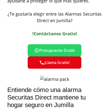
ayudarte a proteger lo que más quieres.
¿Te gustaría elegir entre las Alarmas Securitas
Direct en Jumilla?
!Contáctanos Gratis!
Presupuesto Gratis
¡Llama Gratis!
Entiende cómo una alarma
Securitas Direct mantiene tu
hogar seguro en Jumilla