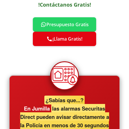
!Contáctanos Gratis!
Presupuesto Gratis
¡Llama Gratis!
¿Sabías que...?
En Jumilla
las alarmas Securitas
Direct pueden avisar directamente a
la Policía en menos de 30 segundos