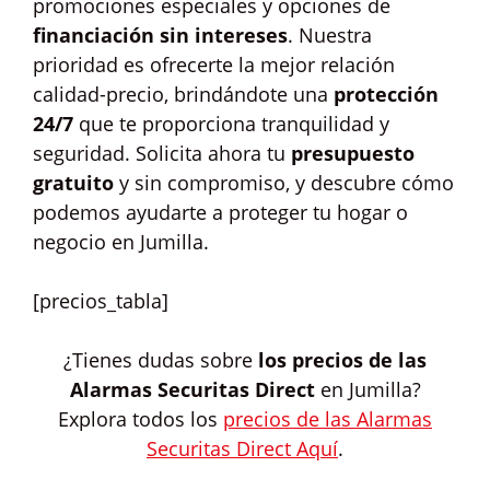
promociones especiales y opciones de
financiación sin intereses
. Nuestra
prioridad es ofrecerte la mejor relación
calidad-precio, brindándote una
protección
24/7
que te proporciona tranquilidad y
seguridad. Solicita ahora tu
presupuesto
gratuito
y sin compromiso, y descubre cómo
podemos ayudarte a proteger tu hogar o
negocio en Jumilla.
[precios_tabla]
¿Tienes dudas sobre
los precios de las
Alarmas Securitas Direct
en Jumilla?
Explora todos los
precios de las Alarmas
Securitas Direct Aquí
.