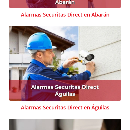
Alarmas Securitas Direct en Abarán
Alarmas Securitas Direct en Águilas