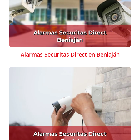
Alarmas Securitas Direct en Beniaján