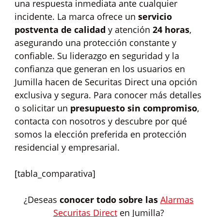
una respuesta inmediata ante cualquier
incidente. La marca ofrece un
servicio
postventa de calidad
y atención
24 horas
,
asegurando una protección constante y
confiable. Su liderazgo en seguridad y la
confianza que generan en los usuarios en
Jumilla hacen de Securitas Direct una opción
exclusiva y segura. Para conocer más detalles
o solicitar un
presupuesto sin compromiso
,
contacta con nosotros y descubre por qué
somos la elección preferida en protección
residencial y empresarial.
[tabla_comparativa]
¿Deseas
conocer todo sobre las
Alarmas
Securitas Direct
en Jumilla?