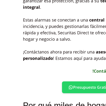
garantizar esa protección, gracias a su
te
integral
.
Estas alarmas se conectan a una
central
incidencia, y puedes gestionarlas fácilm
rápida y efectiva, Securitas Direct te ofr
hogar y negocio a salvo.
¡Contáctanos ahora para recibir una
ases
personalizado
! Estamos aquí para ayudar
!Contá
Presupuesto Grati
Por qué miles de hoga