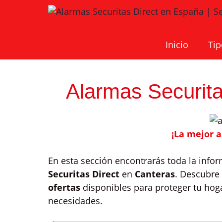
Saltar
al
contenido
Inicio
Tip
Alarmas Securita
¡La mejor 
En esta sección encontrarás toda la info
Securitas Direct
en
Canteras
. Descubre
ofertas
disponibles para proteger tu hog
necesidades.