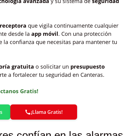
cnología avanzada
y su sistema de
seguridad
 receptora
que vigila continuamente cualquier
ente desde la
app móvil
. Con una protección
ece la confianza que necesitas para mantener tu
oría gratuita
o solicitar un
presupuesto
te a fortalecer tu seguridad en Canteras.
ctanos Gratis!
s
¡Llama Gratis!
res confían en las alarmas