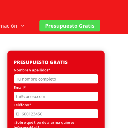
rmación
Presupuesto Gratis
PRESUPUESTO GRATIS
Nombre y apellidos*
Email*
Teléfono*
¿Sobre qué tipo de alarma quieres
información?*