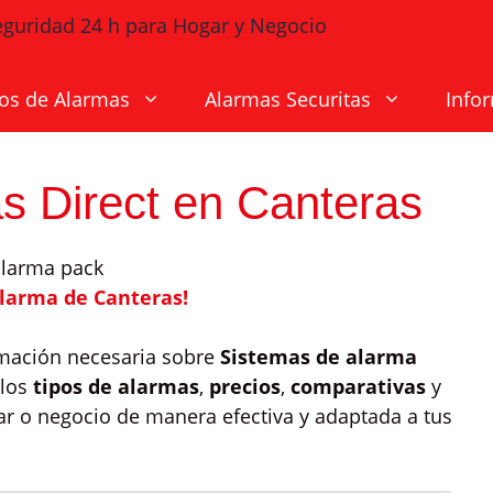
os de Alarmas
Alarmas Securitas
Info
s Direct en Canteras
alarma de Canteras!
rmación necesaria sobre
Sistemas de alarma
 los
tipos de alarmas
,
precios
,
comparativas
y
ar o negocio de manera efectiva y adaptada a tus