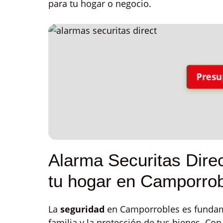
para tu hogar o negocio.
Presu
Alarma Securitas Direc
tu hogar en Camporro
La
seguridad
en Camporrobles es fundamen
familia y la protección de tus bienes. Con