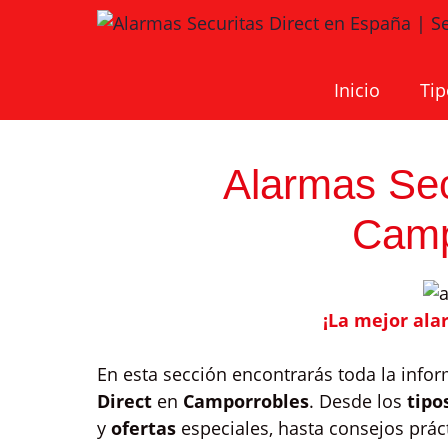
Saltar
al
contenido
Inicio
Tip
Alarmas Sec
Camp
¡La mejor al
En esta sección encontrarás toda la info
Direct
en
Camporrobles
. Desde los
tipo
y
ofertas
especiales, hasta consejos prác