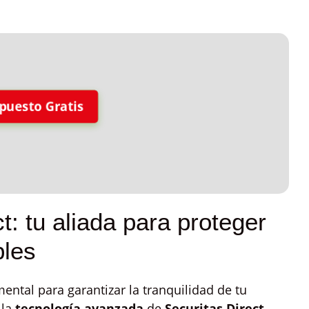
puesto Gratis
t: tu aliada para proteger
bles
tal para garantizar la tranquilidad de tu
 la
tecnología avanzada
de
Securitas Direct
,