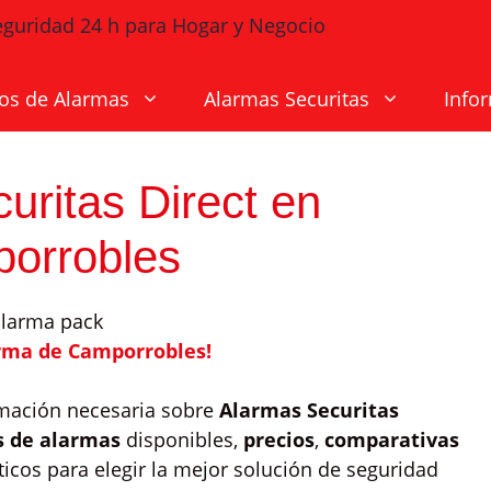
os de Alarmas
Alarmas Securitas
Info
uritas Direct en
orrobles
arma de Camporrobles!
rmación necesaria sobre
Alarmas Securitas
s de alarmas
disponibles,
precios
,
comparativas
ticos para elegir la mejor solución de seguridad