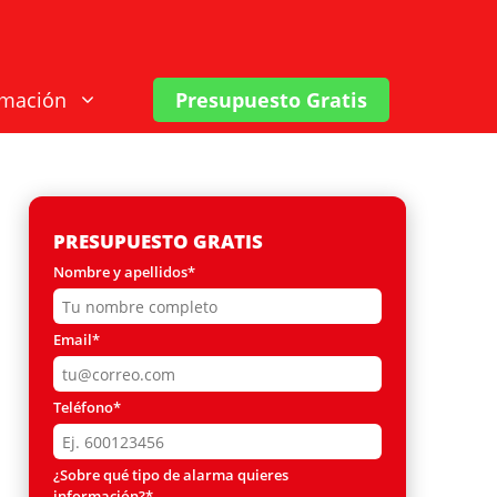
rmación
Presupuesto Gratis
PRESUPUESTO GRATIS
Nombre y apellidos*
Email*
Teléfono*
¿Sobre qué tipo de alarma quieres
información?*