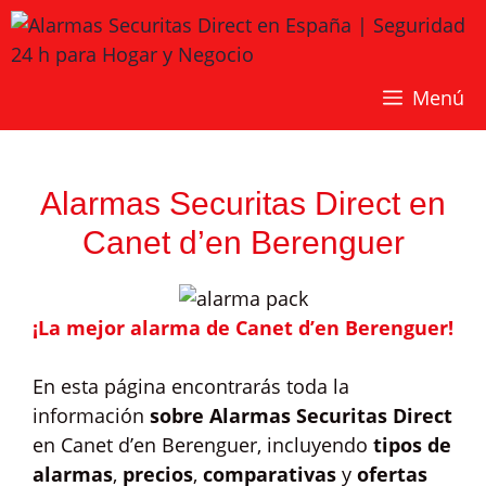
Saltar
al
contenido
Menú
Alarmas Securitas Direct en
Canet d’en Berenguer
¡La mejor alarma de Canet d’en Berenguer!
En esta página encontrarás toda la
información
sobre Alarmas Securitas Direct
en Canet d’en Berenguer, incluyendo
tipos de
alarmas
,
precios
,
comparativas
y
ofertas