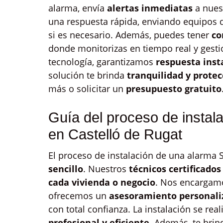
alarma, envía
alertas inmediatas
a nues
una respuesta rápida, enviando equipos d
si es necesario. Además, puedes tener
co
donde monitorizas en tiempo real y gestio
tecnología, garantizamos
respuesta ins
solución te brinda
tranquilidad y protec
más o solicitar un
presupuesto gratuito
Guía del proceso de instal
en Castelló de Rugat
El proceso de instalación de una alarma S
sencillo
. Nuestros
técnicos certificados
cada vivienda o negocio
. Nos encargam
ofrecemos un
asesoramiento personali
con total confianza. La instalación se rea
profesional y eficiente
. Además, te bri