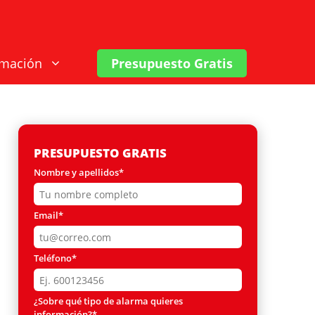
rmación
Presupuesto Gratis
PRESUPUESTO GRATIS
Nombre y apellidos*
Email*
Teléfono*
¿Sobre qué tipo de alarma quieres
información?*