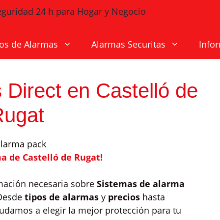
os de Alarmas
Alarmas Securitas
Info
 Direct en Castelló de
Rugat
a de Castelló de Rugat!
rmación necesaria sobre
Sistemas de alarma
 Desde
tipos de alarmas
y
precios
hasta
yudamos a elegir la mejor protección para tu