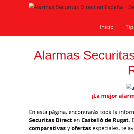
Saltar
al
contenido
Inicio
Tip
Alarmas Securitas
¡La mejor alarm
En esta página, encontrarás toda la info
Securitas Direct
en
Castelló de Rugat
.
comparativas
y
ofertas
especiales, te a