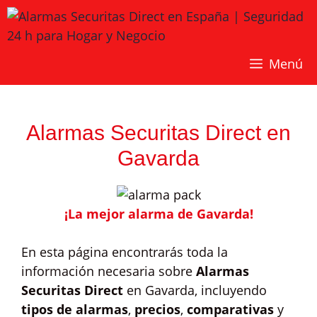
Saltar
al
contenido
Menú
Alarmas Securitas Direct en
Gavarda
¡La mejor alarma de Gavarda!
En esta página encontrarás toda la
información necesaria sobre
Alarmas
Securitas Direct
en Gavarda, incluyendo
tipos de alarmas
,
precios
,
comparativas
y