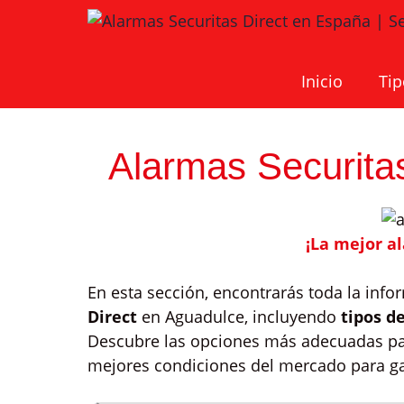
Saltar
al
contenido
Inicio
Tip
Alarmas Securita
¡La mejor a
En esta sección, encontrarás toda la inf
Direct
en Aguadulce, incluyendo
tipos d
Descubre las opciones más adecuadas par
mejores condiciones del mercado para gar