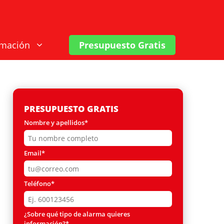
rmación
Presupuesto Gratis
PRESUPUESTO GRATIS
Nombre y apellidos*
Email*
Teléfono*
¿Sobre qué tipo de alarma quieres
información?*