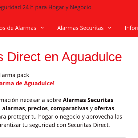
os de Alarmas
Alarmas Securitas
Info
s Direct en Aguadulce
larma de Aguadulce!
ormación necesaria sobre
Alarmas Securitas
e alarmas
,
precios
,
comparativas
y
ofertas
.
a proteger tu hogar o negocio y aprovecha las
antizar tu seguridad con Securitas Direct.