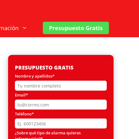
rmación
Presupuesto Gratis
PRESUPUESTO GRATIS
Nombre y apellidos*
Email*
Teléfono*
¿Sobre qué tipo de alarma quieres
información?*