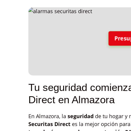
Presu
Tu seguridad comienza
Direct en Almazora
En Almazora, la
seguridad
de tu hogar y 
Securitas Direct
es la mejor opción para 