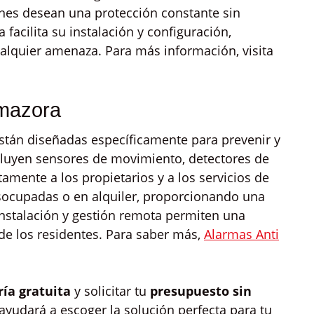
enes desean una protección constante sin
facilita su instalación y configuración,
alquier amenaza. Para más información, visita
lmazora
tán diseñadas específicamente para prevenir y
ncluyen sensores de movimiento, detectores de
amente a los propietarios y a los servicios de
esocupadas o en alquiler, proporcionando una
 instalación y gestión remota permiten una
 de los residentes. Para saber más,
Alarmas Anti
ría gratuita
y solicitar tu
presupuesto sin
ayudará a escoger la solución perfecta para tu