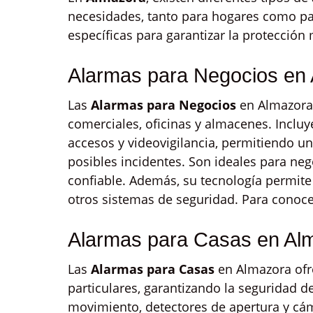
necesidades, tanto para hogares como pa
específicas para garantizar la protecció
Alarmas para Negocios en
Las
Alarmas para Negocios
en Almazora 
comerciales, oficinas y almacenes. Inclu
accesos y videovigilancia, permitiendo un
posibles incidentes. Son ideales para ne
confiable. Además, su tecnología permite
otros sistemas de seguridad. Para conoce
Alarmas para Casas en Al
Las
Alarmas para Casas
en Almazora ofr
particulares, garantizando la seguridad d
movimiento, detectores de apertura y cám