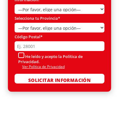
Selecciona tu Provincia*
Código Postal*
He leído y acepto la Política de
Privacidad.
Ver Política de Privacidad
Por favor, deja este campo vacío.