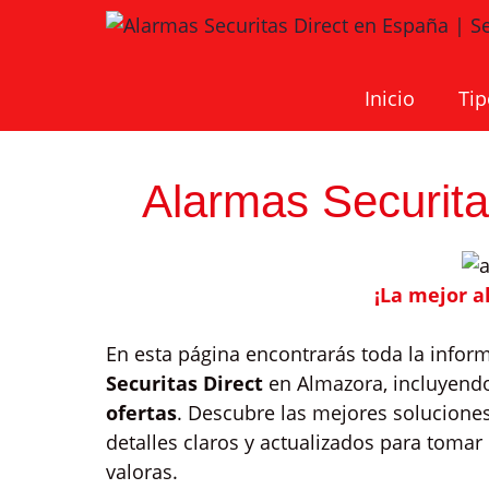
Saltar
al
contenido
Inicio
Tip
Alarmas Securita
¡La mejor 
En esta página encontrarás toda la infor
Securitas Direct
en Almazora, incluyen
ofertas
. Descubre las mejores solucione
detalles claros y actualizados para toma
valoras.