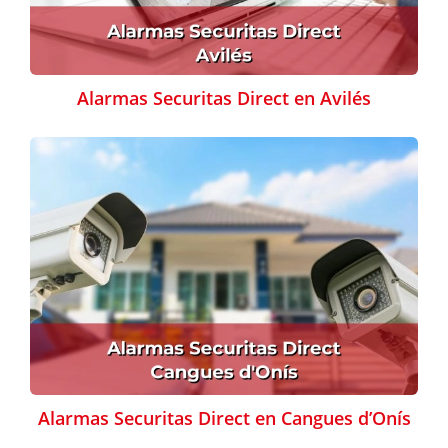
Alarmas Securitas Direct en Avilés
Alarmas Securitas Direct en Cangues d’Onís