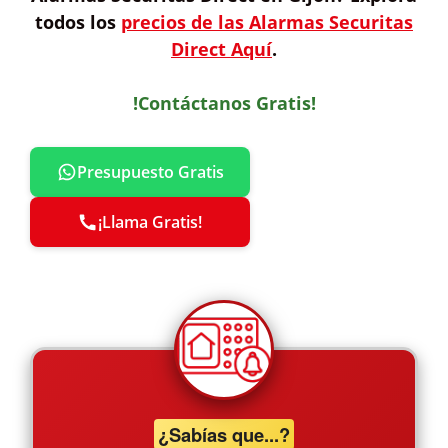
todos los
precios de las Alarmas Securitas
Direct Aquí
.
!Contáctanos Gratis!
Presupuesto Gratis
¡Llama Gratis!
¿Sabías que...?