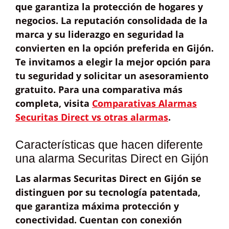
que garantiza la protección de hogares y
negocios. La reputación consolidada de la
marca y su liderazgo en seguridad la
convierten en la opción preferida en Gijón.
Te invitamos a
elegir la mejor opción
para
tu seguridad y solicitar un
asesoramiento
gratuito
. Para una comparativa más
completa, visita
Comparativas Alarmas
Securitas Direct vs otras alarmas
.
Características que hacen diferente
una alarma Securitas Direct en Gijón
Las alarmas
Securitas Direct
en Gijón se
distinguen por su
tecnología patentada
,
que garantiza máxima protección y
conectividad. Cuentan con
conexión