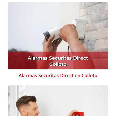
Alarmas Securitas Direct en Colloto