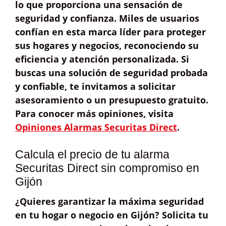
lo que proporciona una sensación de
seguridad y confianza
. Miles de usuarios
confían en esta marca líder para proteger
sus hogares y negocios, reconociendo su
eficiencia
y atención
personalizada
. Si
buscas una solución de seguridad probada
y confiable, te invitamos a
solicitar
asesoramiento o un presupuesto gratuito
.
Para conocer más opiniones, visita
Opiniones Alarmas Securitas Direct
.
Calcula el precio de tu alarma
Securitas Direct sin compromiso en
Gijón
¿Quieres garantizar la máxima
seguridad
en tu hogar o negocio en Gijón? Solicita
tu