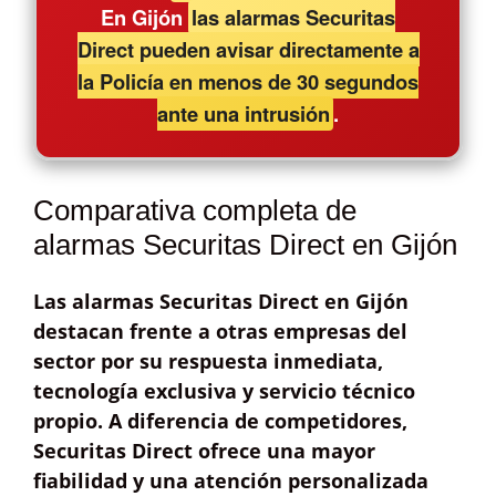
En Gijón
las alarmas Securitas
Direct pueden avisar directamente a
la Policía en menos de 30 segundos
ante una intrusión
.
Comparativa completa de
alarmas Securitas Direct en Gijón
Las alarmas
Securitas Direct
en Gijón
destacan frente a otras empresas del
sector por su
respuesta inmediata
,
tecnología
exclusiva
y
servicio técnico
propio
. A diferencia de competidores,
Securitas Direct ofrece una mayor
fiabilidad
y una atención
personalizada