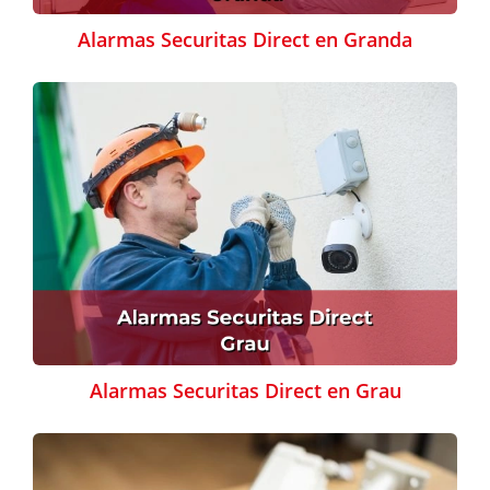
Alarmas Securitas Direct en Granda
Alarmas Securitas Direct en Grau