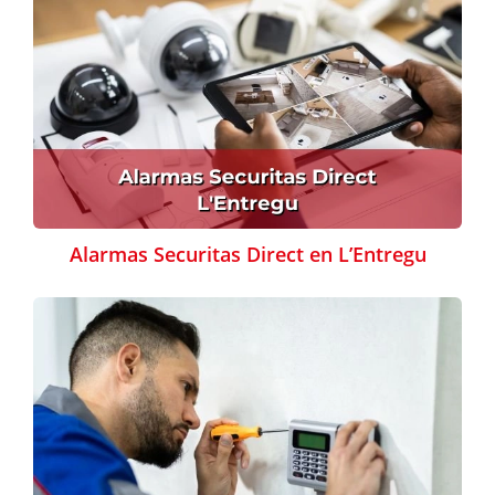
Alarmas Securitas Direct en L’Entregu