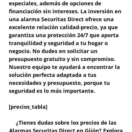
especiales, además de opciones de
financiación sin intereses
. La inversión en
una alarma Securitas Direct ofrece una
excelente relación calidad-precio, ya que
garantiza una
protección 24/7
que aporta
tranquilidad y seguridad a tu hogar o
negocio. No dudes en solicitar un
presupuesto gratuito
y sin compromiso.
Nuestro equipo te ayudará a encontrar la
solución perfecta adaptada a tus
necesidades y presupuesto, porque tu
seguridad es lo más importante.
[precios_tabla]
¿Tienes dudas sobre
los precios de las
Alarmas Securitas Direct
en Gijón? Explora