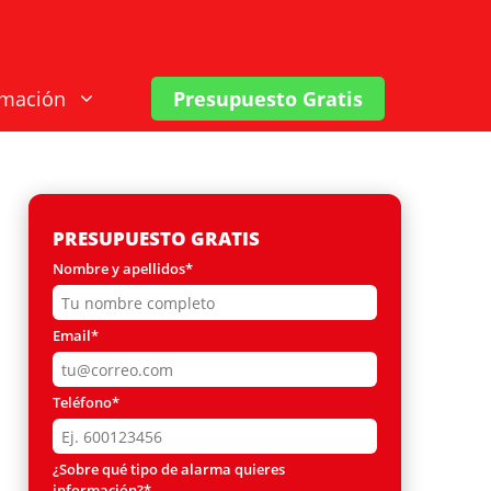
rmación
Presupuesto Gratis
PRESUPUESTO GRATIS
Nombre y apellidos*
Email*
Teléfono*
¿Sobre qué tipo de alarma quieres
información?*