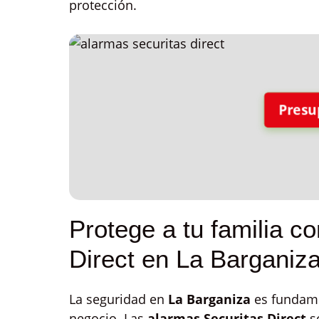
protección.
Presu
Protege a tu familia c
Direct en La Barganiz
La seguridad en
La Barganiza
es fundamen
negocio. Las
alarmas Securitas Direct
so