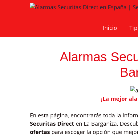
Saltar
al
contenido
Inicio
Tip
Alarmas Secur
Ba
¡La mejor al
En esta página, encontrarás toda la info
Securitas Direct
en La Barganiza. Descu
ofertas
para escoger la opción que mejor