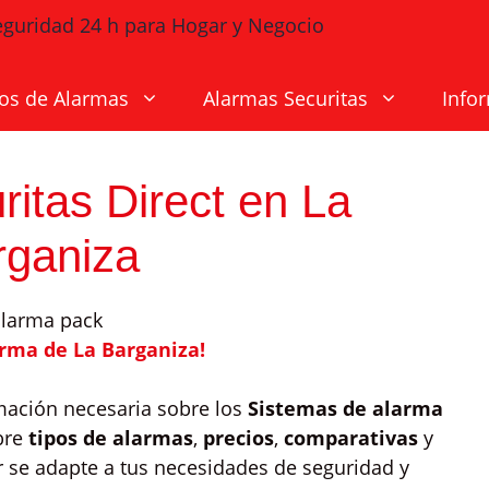
os de Alarmas
Alarmas Securitas
Info
itas Direct en La
rganiza
arma de La Barganiza!
rmación necesaria sobre los
Sistemas de alarma
bre
tipos de alarmas
,
precios
,
comparativas
y
 se adapte a tus necesidades de seguridad y