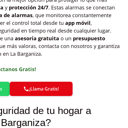
da
y
protección 24/7
. Estas alarmas se conectan
ra de alarmas
, que monitorea constantemente
r el control total desde tu
app móvil
,
eguridad en tiempo real desde cualquier lugar.
te una
asesoría gratuita
o un
presupuesto
ue más valoras, contacta con nosotros y garantiza
o en La Barganiza.
ctanos Gratis!
s
¡Llama Gratis!
guridad de tu hogar a
a Barganiza?