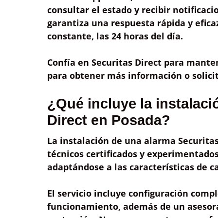
consultar el estado y recibir notificac
garantiza una
respuesta rápida y efica
constante, las 24 horas del día.
Confía en Securitas Direct para mante
para obtener más información o solici
¿Qué incluye la instalaci
Direct en Posada?
La instalación de una alarma Securitas
técnicos certificados
y experimentados.
adaptándose a las características de c
El servicio incluye
configuración compl
funcionamiento, además de un
asesor