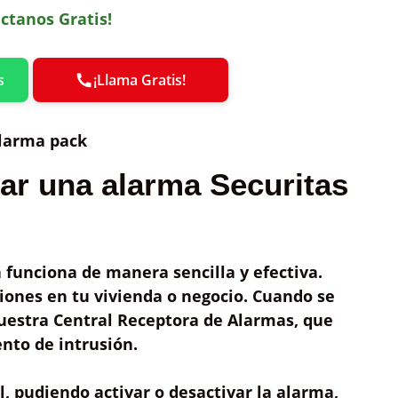
ctanos Gratis!
s
¡Llama Gratis!
ar una alarma Securitas
 funciona de manera sencilla y efectiva.
iones en tu vivienda o negocio. Cuando se
nuestra
Central Receptora de Alarmas
, que
nto de intrusión.
al, pudiendo activar o desactivar la alarma,