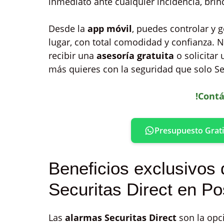
inmediato ante cualquier incidencia, brin
Desde la
app móvil
, puedes controlar y 
lugar, con total comodidad y confianza.
recibir una
asesoría gratuita
o solicitar
más quieres con la seguridad que solo Se
!Contá
Presupuesto Grati
Beneficios exclusivos 
Securitas Direct en P
Las
alarmas Securitas Direct
son la opc