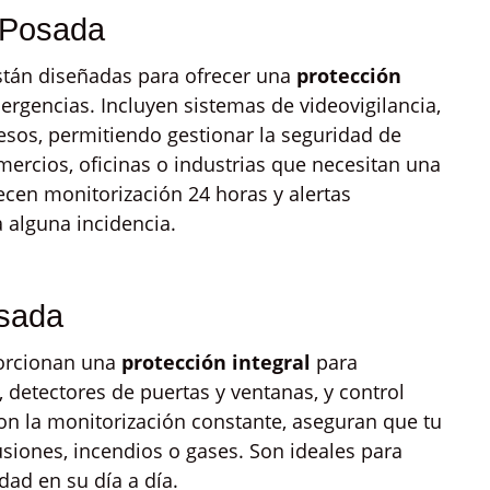
 Posada
tán diseñadas para ofrecer una
protección
rgencias. Incluyen sistemas de videovigilancia,
sos, permitiendo gestionar la seguridad de
mercios, oficinas o industrias que necesitan una
ecen monitorización 24 horas y alertas
a alguna incidencia.
sada
orcionan una
protección integral
para
 detectores de puertas y ventanas, y control
 con la monitorización constante, aseguran que tu
siones, incendios o gases. Son ideales para
dad en su día a día.