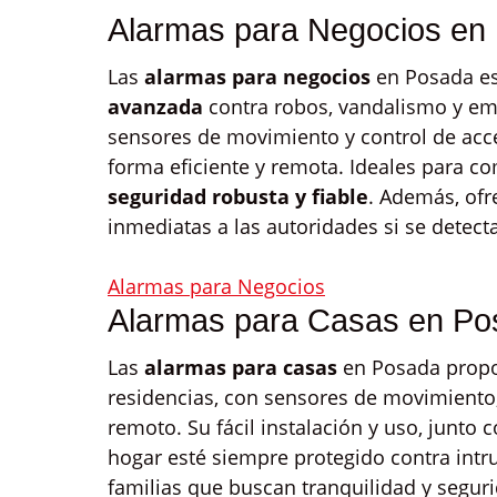
Alarmas para Negocios en
Las
alarmas para negocios
en Posada es
avanzada
contra robos, vandalismo y eme
sensores de movimiento y control de acce
forma eficiente y remota. Ideales para co
seguridad robusta y fiable
. Además, ofr
inmediatas a las autoridades si se detect
Alarmas para Negocios
Alarmas para Casas en Po
Las
alarmas para casas
en Posada prop
residencias, con sensores de movimiento,
remoto. Su fácil instalación y uso, junto
hogar esté siempre protegido contra intru
familias que buscan tranquilidad y seguri