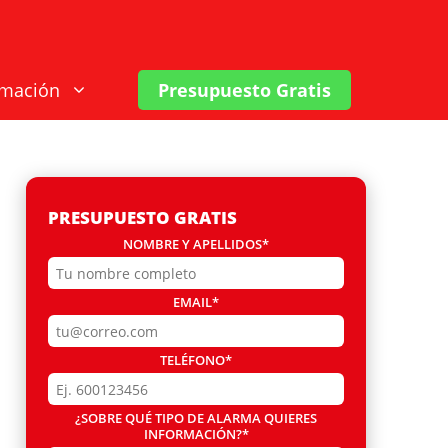
rmación
Presupuesto Gratis
PRESUPUESTO GRATIS
NOMBRE Y APELLIDOS*
EMAIL*
TELÉFONO*
¿SOBRE QUÉ TIPO DE ALARMA QUIERES
INFORMACIÓN?*