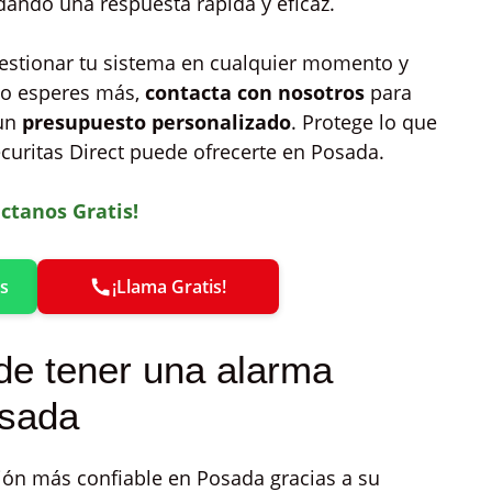
dando una respuesta rápida y eficaz.
gestionar tu sistema en cualquier momento y
 No esperes más,
contacta con nosotros
para
 un
presupuesto personalizado
. Protege lo que
curitas Direct puede ofrecerte en Posada.
ctanos Gratis!
s
¡Llama Gratis!
de tener una alarma
osada
ión más confiable en Posada gracias a su