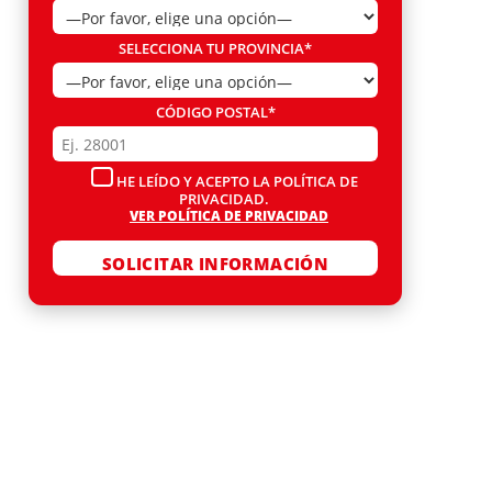
SELECCIONA TU PROVINCIA*
CÓDIGO POSTAL*
HE LEÍDO Y ACEPTO LA POLÍTICA DE
PRIVACIDAD.
VER POLÍTICA DE PRIVACIDAD
POR FAVOR, DEJA ESTE CAMPO VACÍO.