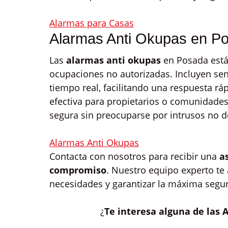
Alarmas para Casas
Alarmas Anti Okupas en P
Las
alarmas anti okupas
en Posada está
ocupaciones no autorizadas. Incluyen se
tiempo real, facilitando una respuesta rá
efectiva para propietarios o comunidade
segura sin preocuparse por intrusos no 
Alarmas Anti Okupas
Contacta con nosotros para recibir una
a
compromiso
. Nuestro equipo experto te 
necesidades y garantizar la máxima segu
¿
Te interesa alguna de las 