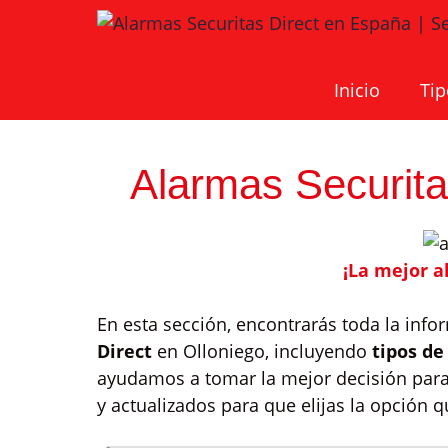
Saltar
al
contenido
Inicio
Tip
Alarmas Securita
¡La mejor a
En esta sección, encontrarás toda la inf
Direct
en Olloniego, incluyendo
tipos de
ayudamos a tomar la mejor decisión para 
y actualizados para que elijas la opción 