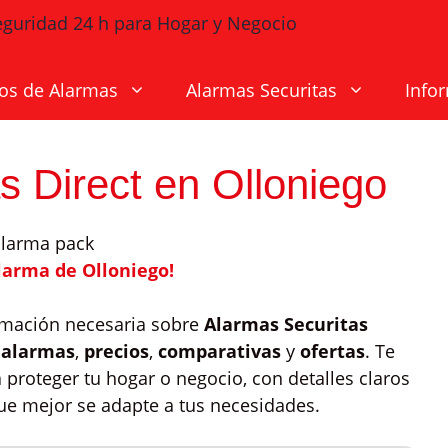
os de Alarmas
Alarmas Securitas
Info
s Direct en Olloniego
larma de Olloniego!
ormación necesaria sobre
Alarmas Securitas
 alarmas
,
precios
,
comparativas
y
ofertas
. Te
proteger tu hogar o negocio, con detalles claros
que mejor se adapte a tus necesidades.