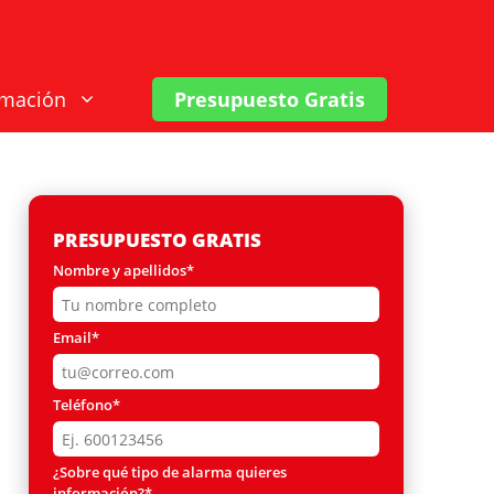
rmación
Presupuesto Gratis
PRESUPUESTO GRATIS
Nombre y apellidos*
Email*
Teléfono*
¿Sobre qué tipo de alarma quieres
información?*