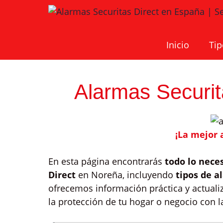
Saltar
al
contenido
Inicio
Tip
Alarmas Securit
¡La mejor
En esta página encontrarás
todo lo nece
Direct
en Noreña, incluyendo
tipos de a
ofrecemos información práctica y actual
la protección de tu hogar o negocio con 