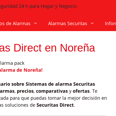
os de Alarmas
Alarmas Securitas
Info
as Direct en Noreña
 alarma de Noreña!
sario sobre Sistemas de alarma Securitas
larmas
,
precios
,
comparativas
y
ofertas
. Te
izada para que puedas tomar la mejor decisión en
las soluciones de
Securitas Direct
.