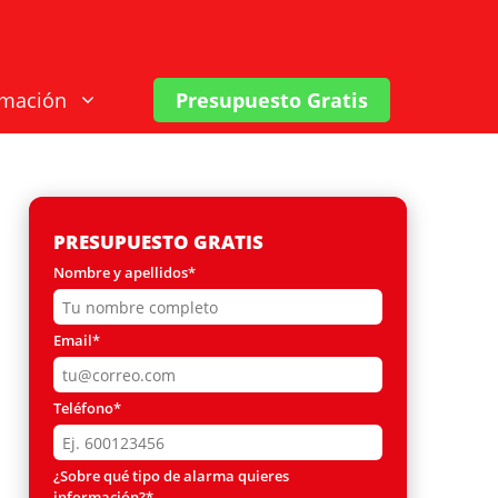
rmación
Presupuesto Gratis
PRESUPUESTO GRATIS
Nombre y apellidos*
Email*
Teléfono*
¿Sobre qué tipo de alarma quieres
información?*