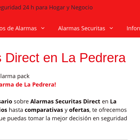
os de Alarmas
Alarmas Securitas
Info
 Direct en La Pedrera
larma de La Pedrera!
sario
sobre
Alarmas Securitas Direct
en
La
ios
hasta
comparativas
y
ofertas
, te ofrecemos
que puedas tomar la mejor decisión en seguridad