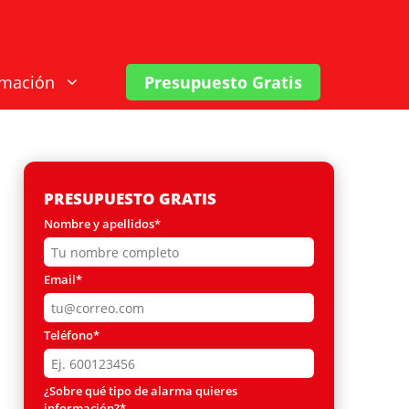
rmación
Presupuesto Gratis
PRESUPUESTO GRATIS
Nombre y apellidos*
Email*
Teléfono*
¿Sobre qué tipo de alarma quieres
información?*