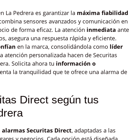
n La Pedrera es garantizar la
máxima fiabilidad
combina sensores avanzados y comunicación en
ocio de forma eficaz. La atención
inmediata
ante
s, asegura una respuesta rápida y eficiente.
onfían
en la marca, consolidándola como
líder
la atención personalizada hacen de Securitas
era. Solicita ahora tu
información o
nta la tranquilidad que te ofrece una alarma de
tas Direct según tus
drera
e alarmas Securitas Direct
, adaptadas a las
gares y negocios. Cada opción está diseñada