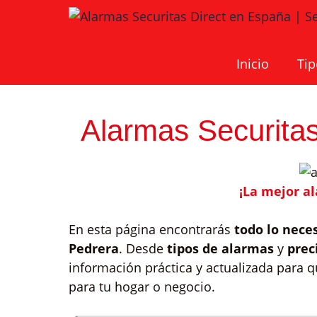
Saltar
al
contenido
Inicio
Tip
Alarmas Securitas
¡La mejor a
En esta página encontrarás
todo lo nece
Pedrera
. Desde
tipos de alarmas
y
prec
información práctica y actualizada para 
para tu hogar o negocio.