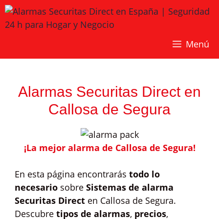
Saltar
al
contenido
Menú
Alarmas Securitas Direct en
Callosa de Segura
¡La mejor alarma de Callosa de Segura!
En esta página encontrarás
todo lo
necesario
sobre
Sistemas de alarma
Securitas Direct
en Callosa de Segura.
Descubre
tipos de alarmas
,
precios
,