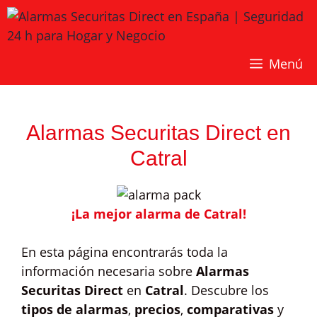
Saltar
al
contenido
Menú
Alarmas Securitas Direct en
Catral
¡La mejor alarma de Catral!
En esta página encontrarás toda la
información necesaria sobre
Alarmas
Securitas Direct
en
Catral
. Descubre los
tipos de alarmas
,
precios
,
comparativas
y