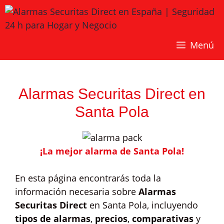
Saltar
al
contenido
Menú
Alarmas Securitas Direct en
Santa Pola
¡La mejor alarma de Santa Pola!
En esta página encontrarás toda la
información necesaria sobre
Alarmas
Securitas Direct
en Santa Pola, incluyendo
tipos de alarmas
,
precios
,
comparativas
y