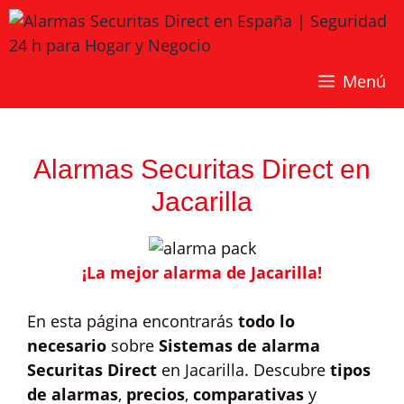
Saltar
al
contenido
Menú
Alarmas Securitas Direct en
Jacarilla
¡La mejor alarma de Jacarilla!
En esta página encontrarás
todo lo
necesario
sobre
Sistemas de alarma
Securitas Direct
en Jacarilla. Descubre
tipos
de alarmas
,
precios
,
comparativas
y