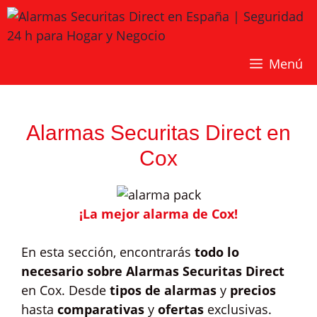
Saltar
al
contenido
Menú
Alarmas Securitas Direct en
Cox
¡La mejor alarma de Cox!
En esta sección, encontrarás
todo lo
necesario sobre Alarmas Securitas Direct
en Cox. Desde
tipos de alarmas
y
precios
hasta
comparativas
y
ofertas
exclusivas.