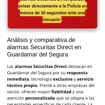
avisar directamente a la Policía en
menos de 30 segundos ante una
intrusión
.
Análisis y comparativa de
alarmas Securitas Direct en
Guardamar del Segura
Las
alarmas Securitas Direct
destacan en
Guardamar del Segura por su
respuesta
inmediata
, tecnología
exclusiva
y
servicio
técnico propio
. Frente a otras empresas del
sector, ofrecen mayor
fiabilidad
y una
atención
personalizada
que se adapta a las
necesidades específicas de cada cliente. La