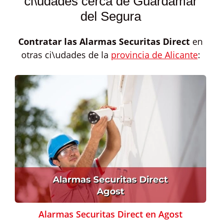
ci\udades cerca de Guardamar
del Segura
Contratar las
Alarmas Securitas Direct
en
otras ci\udades de la
provincia de Alicante
:
Alarmas Securitas Direct en Agost