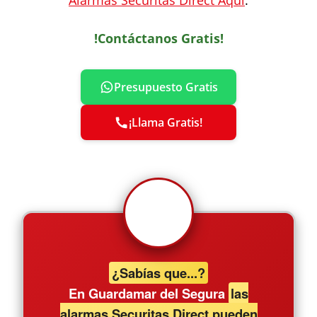
Alarmas Securitas Direct Aquí
.
!Contáctanos Gratis!
Presupuesto Gratis
¡Llama Gratis!
¿Sabías que...?
En Guardamar del Segura
las
alarmas Securitas Direct pueden