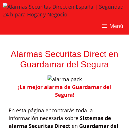
Saltar
al
contenido
Menú
Alarmas Securitas Direct en
Guardamar del Segura
¡La mejor alarma de Guardamar del
Segura!
En esta página encontrarás toda la
información necesaria sobre
Sistemas de
alarma Securitas Direct
en
Guardamar del