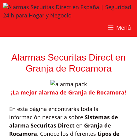
Saltar
al
contenido
Menú
Alarmas Securitas Direct en
Granja de Rocamora
¡La mejor alarma de Granja de Rocamora!
En esta página encontrarás toda la
información necesaria sobre
Sistemas de
alarma Securitas Direct
en
Granja de
Rocamora
. Conoce los diferentes
tipos de