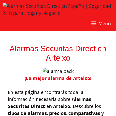
Saltar
al
contenido
Menú
Alarmas Securitas Direct en
Arteixo
¡La mejor alarma de Arteixo!
En esta página encontrarás toda la
información necesaria sobre
Alarmas
Securitas Direct
en
Arteixo
. Descubre los
tipos de alarmas
,
precios
,
comparativas
y