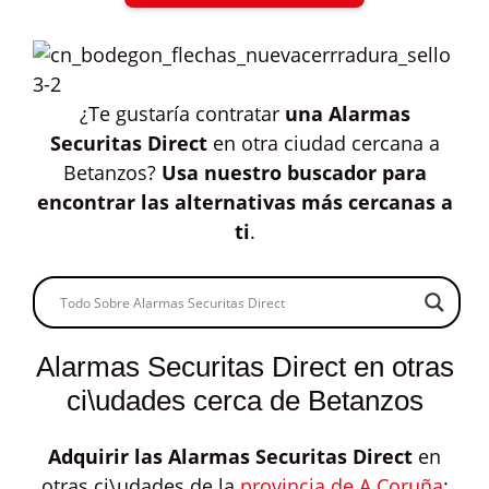
¿Te gustaría contratar
una Alarmas
Securitas Direct
en otra ciudad cercana a
Betanzos?
Usa nuestro buscador para
encontrar las alternativas más cercanas a
ti
.
Alarmas Securitas Direct en otras
ci\udades cerca de Betanzos
Adquirir las
Alarmas Securitas Direct
en
otras ci\udades de la
provincia de A Coruña
: