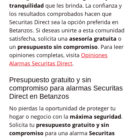
tranquilidad
que les brinda. La confianza y
los resultados comprobados hacen que
Securitas Direct sea la opción preferida en
Betanzos. Si deseas unirte a esta comunidad
satisfecha, solicita una
asesoría gratuita
o
un
presupuesto sin compromiso
. Para leer
opiniones completas, visita
Opiniones
Alarmas Securitas Direct
.
Presupuesto gratuito y sin
compromiso para alarmas Securitas
Direct en Betanzos
No pierdas la oportunidad de proteger tu
hogar o negocio con la
máxima seguridad
.
Solicita tu
presupuesto gratuito y sin
compromiso
para una alarma
Securitas