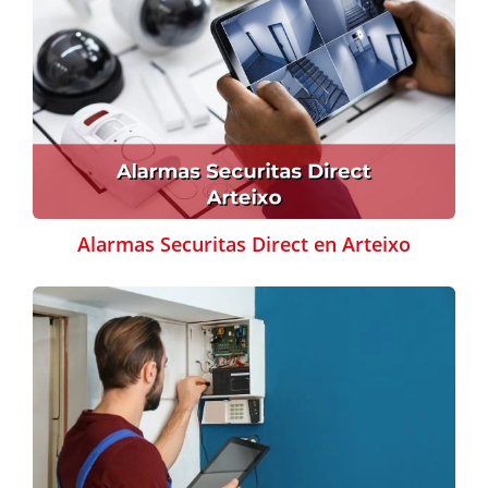
Alarmas Securitas Direct en Arteixo