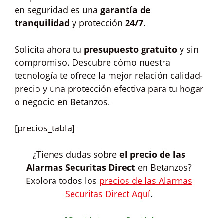
en seguridad es una
garantía de
tranquilidad
y protección
24/7
.
Solicita ahora tu
presupuesto gratuito
y sin
compromiso. Descubre cómo nuestra
tecnología te ofrece la mejor relación calidad-
precio y una protección efectiva para tu hogar
o negocio en Betanzos.
[precios_tabla]
¿Tienes dudas sobre
el precio de las
Alarmas Securitas Direct
en Betanzos?
Explora todos los
precios de las Alarmas
Securitas Direct Aquí
.