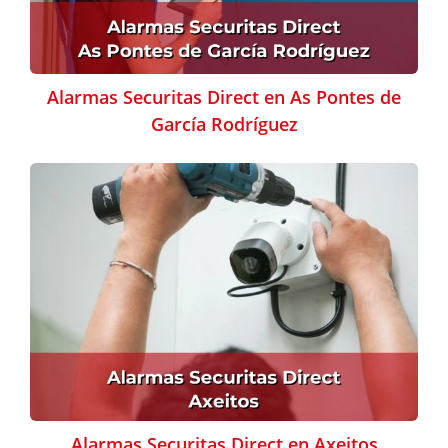
Alarmas Securitas Direct en As Pontes de
García Rodríguez
Alarmas Securitas Direct en Axeitos