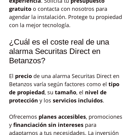
experiencia
. Solicita tu
presupuesto
gratuito
o contacta con nosotros para
agendar la instalación. Protege tu propiedad
con la mejor tecnología.
¿Cuál es el coste real de una
alarma Securitas Direct en
Betanzos?
El
precio
de una alarma Securitas Direct en
Betanzos varía según factores como el
tipo
de propiedad
, su
tamaño
, el
nivel de
protección
y los
servicios incluidos
.
Ofrecemos
planes accesibles
, promociones
y
financiación sin intereses
para
adaptarnos a tus necesidades. La inversión