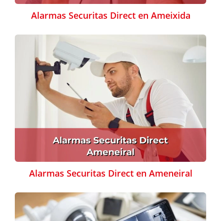
Alarmas Securitas Direct en Ameixida
Alarmas Securitas Direct en Ameneiral