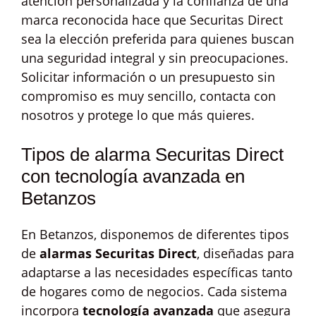
atención personalizada y la confianza de una
marca reconocida hace que Securitas Direct
sea la elección preferida para quienes buscan
una seguridad integral y sin preocupaciones.
Solicitar información o un presupuesto sin
compromiso es muy sencillo, contacta con
nosotros y protege lo que más quieres.
Tipos de alarma Securitas Direct
con tecnología avanzada en
Betanzos
En Betanzos, disponemos de diferentes tipos
de
alarmas Securitas Direct
, diseñadas para
adaptarse a las necesidades específicas tanto
de hogares como de negocios. Cada sistema
incorpora
tecnología avanzada
que asegura