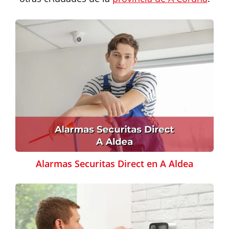
Alarmas Securitas Direct en A Aldea