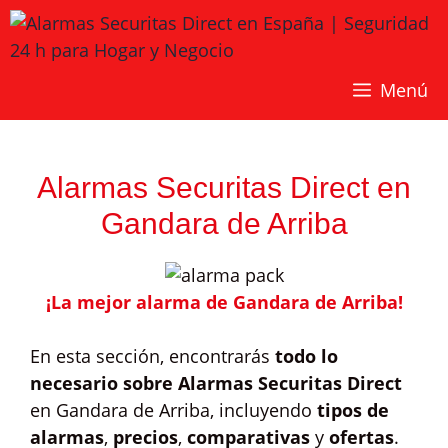
Saltar
al
contenido
Menú
Alarmas Securitas Direct en
Gandara de Arriba
¡La mejor alarma de Gandara de Arriba!
En esta sección, encontrarás
todo lo
necesario sobre Alarmas Securitas Direct
en Gandara de Arriba, incluyendo
tipos de
alarmas
,
precios
,
comparativas
y
ofertas
.