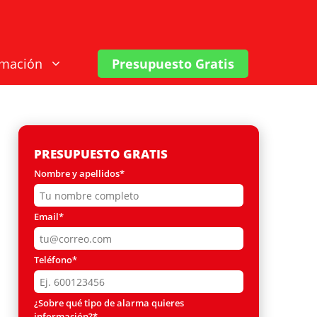
rmación
Presupuesto Gratis
PRESUPUESTO GRATIS
Nombre y apellidos*
Email*
Teléfono*
¿Sobre qué tipo de alarma quieres
información?*