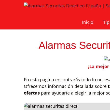
Saltar
al
contenido
Inicio
Tip
Alarmas Securi
¡La mejor
En esta página encontrarás todo lo nece
Ofrecemos información detallada sobre
ofertas
para ayudarte a elegir la mejor s