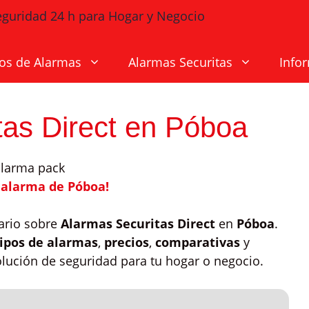
os de Alarmas
Alarmas Securitas
Info
tas Direct en Póboa
 alarma de Póboa!
sario sobre
Alarmas Securitas Direct
en
Póboa
.
tipos de alarmas
,
precios
,
comparativas
y
olución de seguridad para tu hogar o negocio.