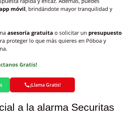
espuesta rápida y eficaz. Además, puedes
app móvil
, brindándote mayor tranquilidad y
una
asesoría gratuita
o solicitar un
presupuesto
ara proteger lo que más quieres en Póboa y
na.
ctanos Gratis!
s
¡Llama Gratis!
ial a la alarma Securitas