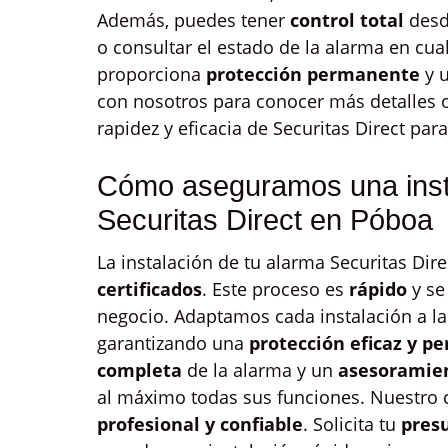
Además, puedes tener
control total
desde
o consultar el estado de la alarma en cu
proporciona
protección permanente
y u
con nosotros para conocer más detalles o
rapidez y eficacia de Securitas Direct pa
Cómo aseguramos una insta
Securitas Direct en Póboa
La instalación de tu alarma Securitas Dir
certificados
. Este proceso es
rápido
y se
negocio. Adaptamos cada instalación a las
garantizando una
protección eficaz y p
completa
de la alarma y un
asesoramien
al máximo todas sus funciones. Nuestro
profesional y confiable
. Solicita tu
pres