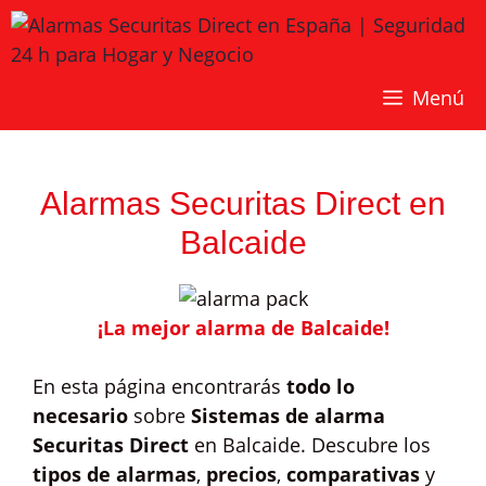
Saltar
al
contenido
Menú
Alarmas Securitas Direct en
Balcaide
¡La mejor alarma de Balcaide!
En esta página encontrarás
todo lo
necesario
sobre
Sistemas de alarma
Securitas Direct
en Balcaide. Descubre los
tipos de alarmas
,
precios
,
comparativas
y