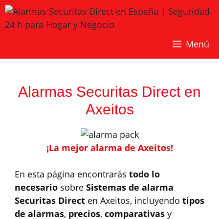
Saltar
al
contenido
Menú
Alarmas Securitas Direct en
Axeitos
¡La mejor alarma de Axeitos!
En esta página encontrarás
todo lo
necesario
sobre
Sistemas de alarma
Securitas Direct
en Axeitos, incluyendo
tipos
de alarmas
,
precios
,
comparativas
y