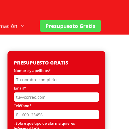
rmación
Presupuesto Gratis
PRESUPUESTO GRATIS
Nombre y apellidos*
Email*
Teléfono*
¿Sobre qué tipo de alarma quieres
información?*