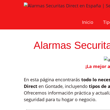
Saltar
al
contenido
Inicio
Tip
Alarmas Securit
¡La mejor 
En esta página encontrarás
todo lo nece
Direct
en Gontade, incluyendo
tipos de 
Ofrecemos información práctica y actuali
seguridad para tu hogar o negocio.