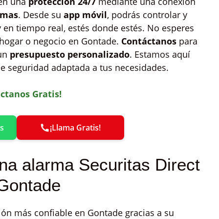
cen una
protección 24/7
mediante una conexión
rmas
. Desde su
app móvil
, podrás controlar y
y en tiempo real, estés donde estés. No esperes
u hogar o negocio en Gontade.
Contáctanos
para
 un
presupuesto personalizado
. Estamos aquí
 de seguridad adaptada a tus necesidades.
ctanos Gratis!
s
¡Llama Gratis!
na alarma Securitas Direct
 Gontade
ión más confiable en Gontade gracias a su