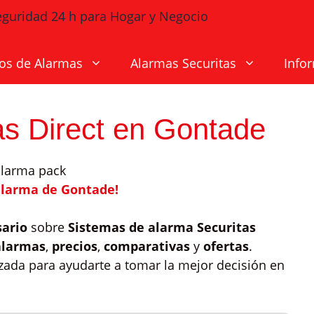
os de Alarmas
Alarmas Securitas
Info
as Direct en Gontade
alarma de Gontade!
sario
sobre
Sistemas de alarma Securitas
alarmas
,
precios
,
comparativas
y
ofertas
.
zada para ayudarte a tomar la mejor decisión en