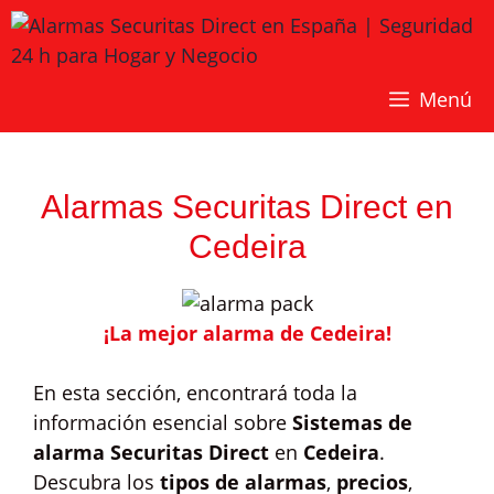
Saltar
al
contenido
Menú
Alarmas Securitas Direct en
Cedeira
¡La mejor alarma de Cedeira!
En esta sección, encontrará toda la
información esencial sobre
Sistemas de
alarma Securitas Direct
en
Cedeira
.
Descubra los
tipos de alarmas
,
precios
,