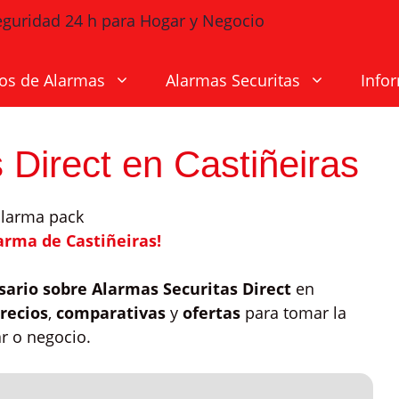
os de Alarmas
Alarmas Securitas
Info
 Direct en Castiñeiras
arma de Castiñeiras!
sario sobre Alarmas Securitas Direct
en
recios
,
comparativas
y
ofertas
para tomar la
r o negocio.