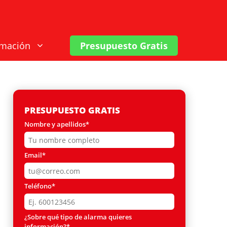
rmación
Presupuesto Gratis
PRESUPUESTO GRATIS
Nombre y apellidos*
Email*
Teléfono*
¿Sobre qué tipo de alarma quieres
información?*