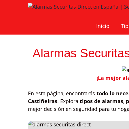
Saltar
al
contenido
Inicio
Tip
Alarmas Securitas
¡La mejor al
En esta página, encontrarás
todo lo nece
Castiñeiras
. Explora
tipos de alarmas
,
p
mejor decisión en seguridad para tu hoga