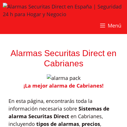
Saltar
al
contenido
Menú
Alarmas Securitas Direct en
Cabrianes
¡La mejor alarma de Cabrianes!
En esta página, encontrarás toda la
información necesaria sobre
Sistemas de
alarma Securitas Direct
en Cabrianes,
incluyendo
tipos de alarmas
,
precios
,