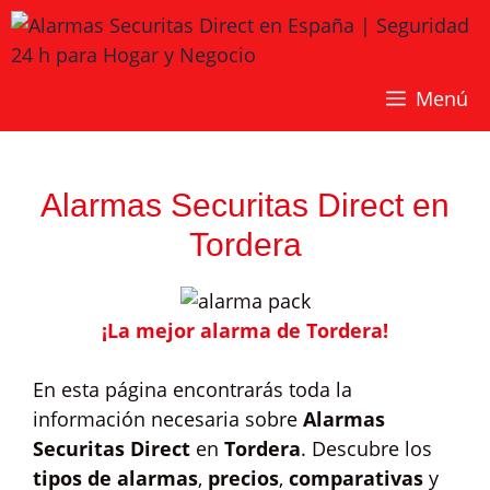
Saltar
al
contenido
Menú
Alarmas Securitas Direct en
Tordera
¡La mejor alarma de Tordera!
En esta página encontrarás toda la
información necesaria sobre
Alarmas
Securitas Direct
en
Tordera
. Descubre los
tipos de alarmas
,
precios
,
comparativas
y